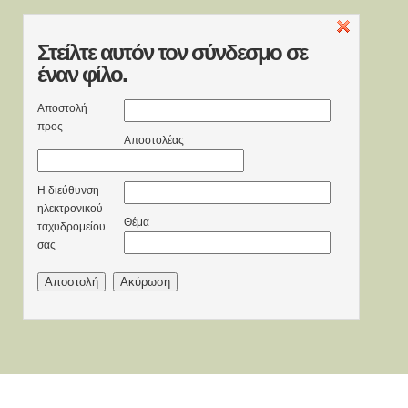
Στείλτε
αυτόν τον σύνδεσμο σε
έναν φίλο.
Αποστολή
προς
Αποστολέας
Η διεύθυνση
ηλεκτρονικού
Θέμα
ταχυδρομείου
σας
Αποστολή
Ακύρωση