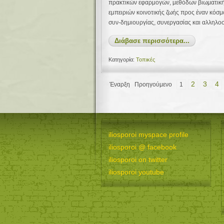
πρακτικών εφαρμογών, μεθόδων βιωματική
εμπειριών κοινοτικής ζωής προς έναν κόσ
συν-δημιουργίας, συνεργασίας και αλληλο
Διάβασε περισσότερα...
Κατηγορία:
Τοπικές
2
3
4
Έναρξη
Προηγούμενο
1
iliosporoi myspace profile
iliosporoi @ facebook
iliosporoi on twitter
iliosporoi youtube