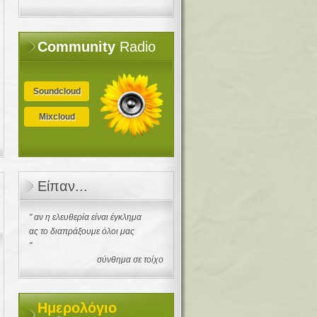
Community
Radio
Soundcloud
Mixcloud
Είπαν...
" αν η ελευθερία είναι έγκλημα
ας το διαπράξουμε όλοι μας
"
σύνθημα σε τοίχο
Ημερολόγιο