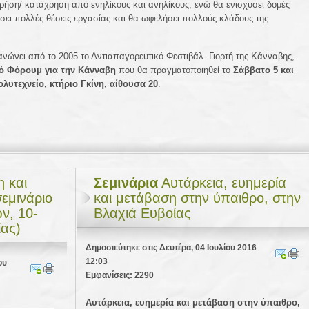
ρήση/ κατάχρηση από ενηλίκους και ανηλίκους, ενώ θα ενισχύσει δομές
σει πολλές θέσεις εργασίας και θα ωφελήσει πολλούς κλάδους της
ανώνει από το 2005 το Αντιαπαγορευτικό Φεστιβάλ- Γιορτή της Κάνναβης,
ό Φόρουμ για την Κάνναβη
που θα πραγματοποιηθεί το
Σάββατο 5 και
ολυτεχνείο, κτήριο Γκίνη, αίθουσα 20
.
 και
Σεμινάρια
Αυτάρκεια, ευημερία
σεμινάριο
και μετάβαση στην ύπαιθρο, στην
ν, 10-
Βλαχιά Ευβοίας
ίας)
Δημοσιεύτηκε στις Δευτέρα, 04 Ιουλίου 2016
12:03
ου
Εμφανίσεις: 2290
Αυτάρκεια, ευημερία και μετάβαση στην ύπαιθρο,