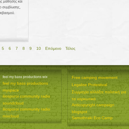
ς μάθησης και
μο συμβίωσης,
σεβασμού.
5
6
7
8
9
10
Επόμενο
Τέλος
feel my bass productions wix
Free camping movement
feel my bass productions
Legalise Protestival
myspace
Συμμαχία αλλάξτε πολιτική για
iliosporoi community radio
τα ναρκωτικά
soundcloud
Anticopyright campaign
iliosporoi community radio
blogspot
mixcloud
Samothraki Eco Camp