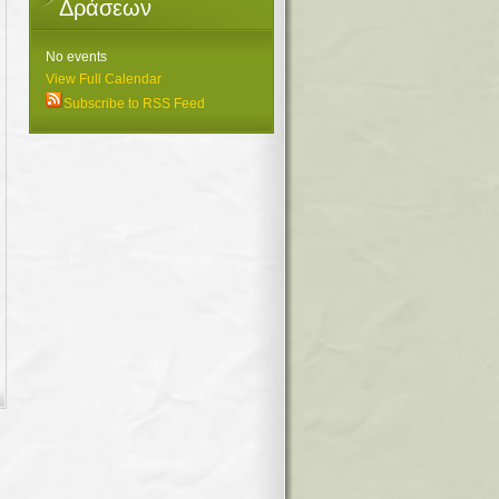
Δράσεων
No events
View Full Calendar
Subscribe to RSS Feed