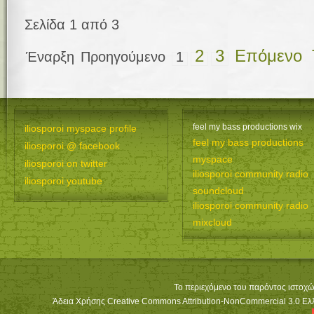
Σελίδα 1 από 3
2
3
Επόμενο
Έναρξη
Προηγούμενο
1
feel my bass productions wix
iliosporoi myspace profile
feel my bass productions
iliosporoi @ facebook
myspace
iliosporoi on twitter
iliosporoi community radio
iliosporoi youtube
soundcloud
iliosporoi community radio
mixcloud
Το περιεχόμενο του παρόντος ιστοχώ
Άδεια Χρήσης Creative Commons Attribution-NonCommercial 3.0 Ελλά