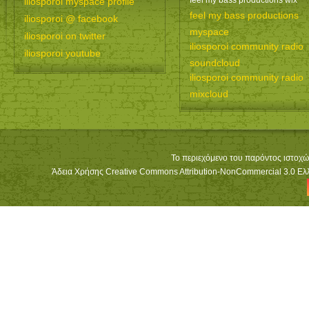
feel my bass productions wix
iliosporoi myspace profile
feel my bass productions
iliosporoi @ facebook
myspace
iliosporoi on twitter
iliosporoi community radio
iliosporoi youtube
soundcloud
iliosporoi community radio
mixcloud
Το περιεχόμενο του παρόντος ιστοχώ
Άδεια Χρήσης Creative Commons Attribution-NonCommercial 3.0 Ελλά